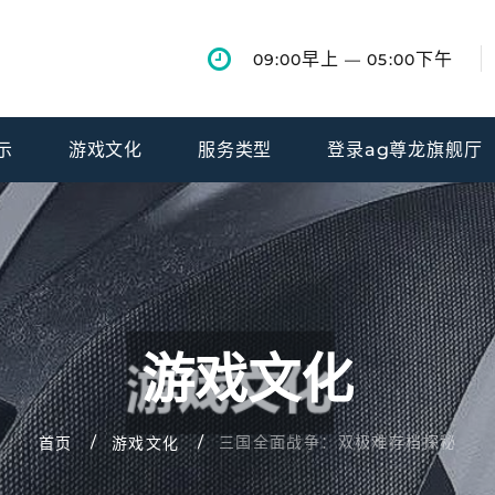
早上
下午
09:00
— 05:00
示
游戏文化
服务类型
登录ag尊龙旗舰厅
游戏文化
三国全面战争：双极难存档探秘
首页
游戏文化